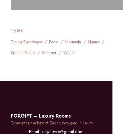
TAGS
Dining Experience
Food
Mountain
Nature
Special Events
Summer
Winter
FORGIFT – Luxury Rooms
Experience the best of Zadar, wrapped in luxury
Email:
kutijalovre@gmail.com